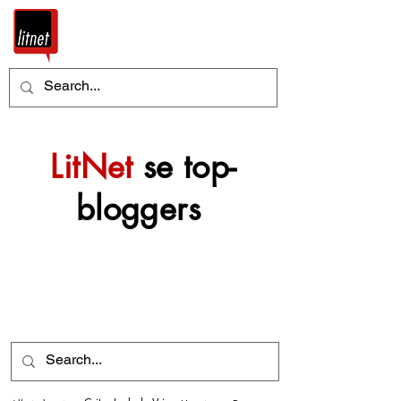
LitNet
se top-
bloggers
Nog top-bloggers sal
mettertyd by hierdie
argief gevoeg word.