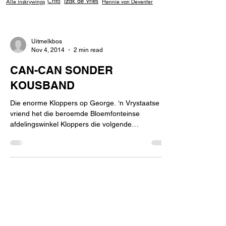
Crito
Izak de Vries
Alle inskrywings
Hennie van Deventer
Uitmelkbos
Nov 4, 2014
2 min read
CAN-CAN SONDER
KOUSBAND
Die enorme Kloppers op George. ‘n Vrystaatse
vriend het die beroemde Bloemfonteinse
afdelingswinkel Kloppers die volgende
uitsonderlike...