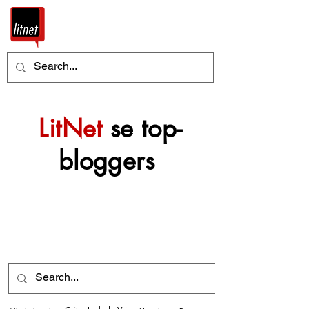
LitNet
se top-
bloggers
Nog top-bloggers sal
mettertyd by hierdie
argief gevoeg word.