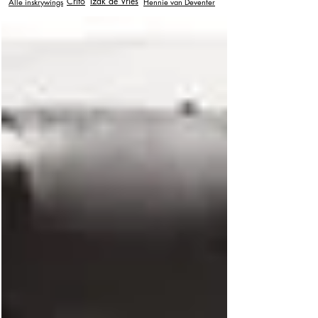
Crito
Izak de Vries
Alle inskrywings
Hennie van Deventer