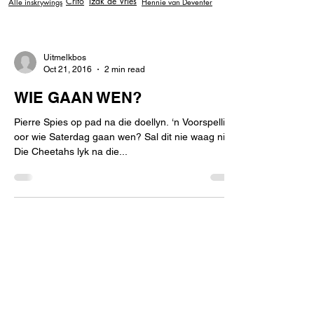
Crito
Izak de Vries
Alle inskrywings
Hennie van Deventer
Uitmelkbos
Oct 21, 2016
2 min read
WIE GAAN WEN?
Pierre Spies op pad na die doellyn. ‘n Voorspelling
oor wie Saterdag gaan wen? Sal dit nie waag nie.
Die Cheetahs lyk na die...