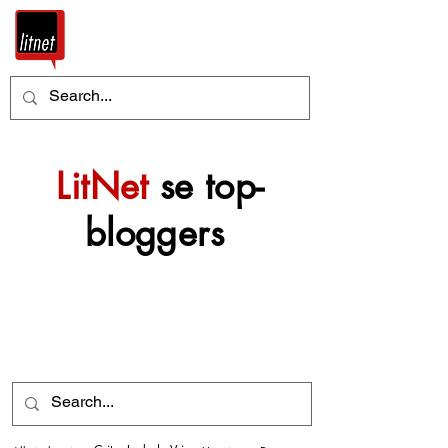
LitNet
se top-
bloggers
Nog top-bloggers sal
mettertyd by hierdie
argief gevoeg word.