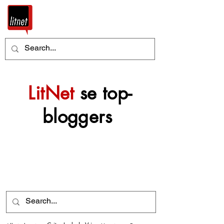
LitNet
se top-
bloggers
Nog top-bloggers sal
mettertyd by hierdie
argief gevoeg word.