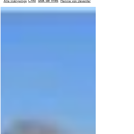
Crito
Izak de Vries
Alle inskrywings
Hennie van Deventer