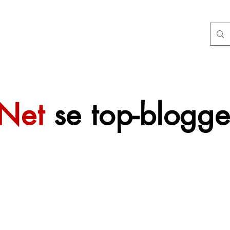
tNet
se top-blogge
 sal mettertyd
f gevoeg word.