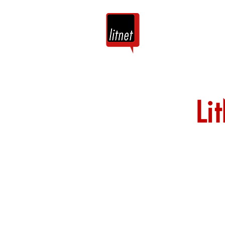
Tuis
Blog
Li
Nog top-bloggers
by hierdie argie