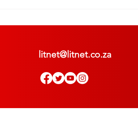
litnet@litnet.co.za
© 2022
LitNet
. Alle regte voorbehou | All rights reserved