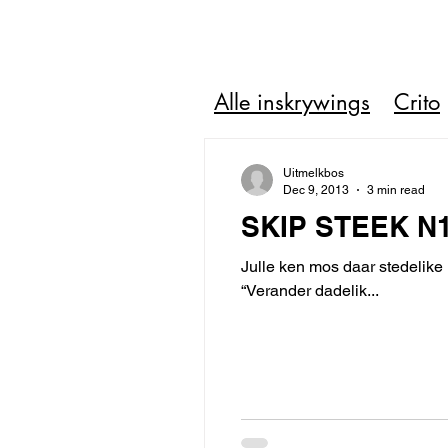
Alle inskrywings
Crito
Uitmelkbos
Dec 9, 2013
3 min read
SKIP STEEK N
Julle ken mos daar stedelike 
“Verander dadelik...