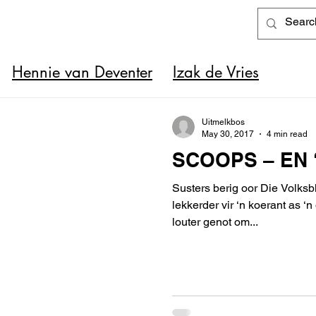
Hennie van Deventer
Izak de Vries
Uitmelkbos
May 30, 2017
4 min read
SCOOPS – EN 
Susters berig oor Die Volksb
lekkerder vir ‘n koerant as ‘n ord
louter genot om...