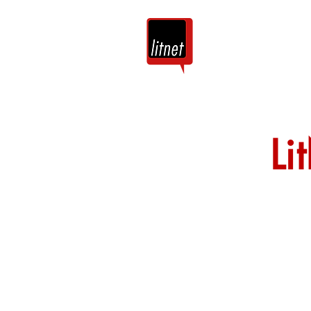
Tuis
Blog
Li
Nog top-bloggers
by hierdie argie