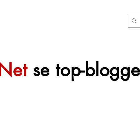
tNet
se top-blogge
 sal mettertyd
f gevoeg word.