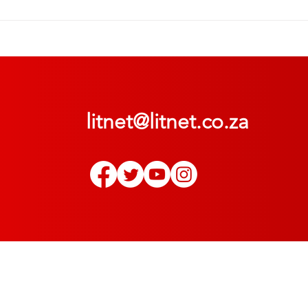
litnet@litnet.co.za
© 2022
LitNet
. Alle regte voorbehou | All rights reserved