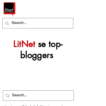
LitNet
se top-
bloggers
Nog top-bloggers sal
mettertyd by hierdie
argief gevoeg word.