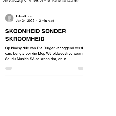
Crito
Izak de Vries
Alle inskrywings
Hennie van Deventer
Uitmelkbos
Jan 24, 2022
2 min read
SKOONHEID SONDER
SKROOMHEID
Op bladsy drie van Die Burger vanoggend verskyn
o.m. berigte oor die Mej. Wệreldwedstryd waarin
Shudu Musida SA se kroon dra, en ‘n...