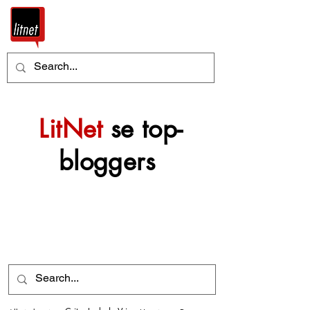
LitNet
se top-
bloggers
Nog top-bloggers sal
mettertyd by hierdie
argief gevoeg word.