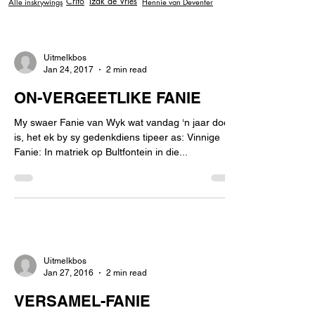
Crito
Izak de Vries
Alle inskrywings
Hennie van Deventer
Uitmelkbos
Jan 24, 2017
2 min read
ON-VERGEETLIKE FANIE
My swaer Fanie van Wyk wat vandag ‘n jaar dood
is, het ek by sy gedenkdiens tipeer as: Vinnige
Fanie: In matriek op Bultfontein in die...
Uitmelkbos
Jan 27, 2016
2 min read
VERSAMEL-FANIE