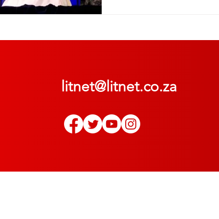
litnet@litnet.co.za
© 2022
LitNet
. Alle regte voorbehou | All rights reserved