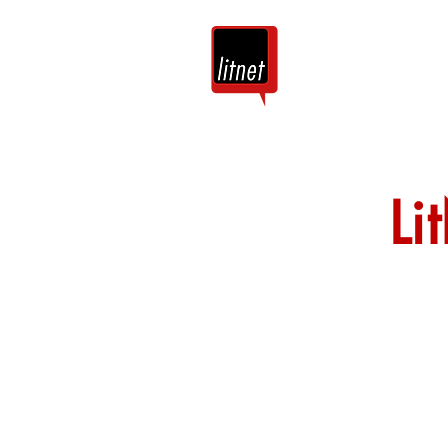
Tuis
Blog
Li
Nog top-bloggers
by hierdie argie