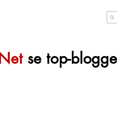
tNet
se top-blogge
 sal mettertyd
f gevoeg word.