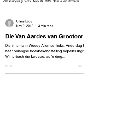
Crito
Izak de Vries
Alle inskrywings
Hennie van Deventer
Uitmelkbos
Nov 9, 2012
3 min read
Die Van Aardes van Grootoor
Dis ‘n tema in Woody Allen se flieks. Anderdag by
haar onlangse boekbekendstelling bepeins Ingrid
Winterbach die kwessie: as ‘n ding...