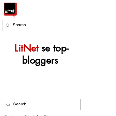
LitNet
se top-
bloggers
Nog top-bloggers sal
mettertyd by hierdie
argief gevoeg word.