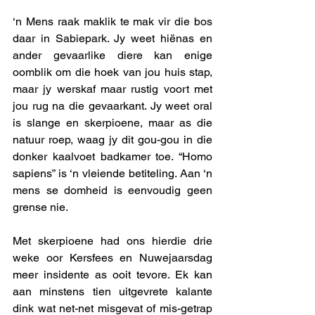
‘n Mens raak maklik te mak vir die bos 
daar in Sabiepark. Jy weet hiënas en 
ander gevaarlike diere kan enige 
oomblik om die hoek van jou huis stap, 
maar jy werskaf maar rustig voort met 
jou rug na die gevaarkant. Jy weet oral 
is slange en skerpioene, maar as die 
natuur roep, waag jy dit gou-gou in die 
donker kaalvoet badkamer toe. “Homo 
sapiens” is ‘n vleiende betiteling. Aan ‘n 
mens se domheid is eenvoudig geen 
grense nie. 
Met skerpioene had ons hierdie drie 
weke oor Kersfees en Nuwejaarsdag 
meer insidente as ooit tevore. Ek kan 
aan minstens tien uitgevrete kalante 
dink wat net-net misgevat of mis-getrap 