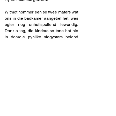
Witmot nommer een se twee maters wat 
ons in die badkamer aangetref het, was 
egter nog onheilspellend lewendig. 
Dankie tog, die kinders se tone het nie 
in daardie pynlike slagysters beland 
nie.
Moet sê die aanslag van so n 
verskeidenheid vlieënde, kruipende, 
stinkende, bytende en stekende klein 
verpestings het naderhand op die twee 
se senuwees begin werk. ‘n Kindjie 
weet mos nooit agter watter welwillende 
gegons skuil ‘n venynige brandpyn nie! 
Maar met die “oorkruiper” – ‘n variasie 
op die tema van ‘n duisendpoot wat 