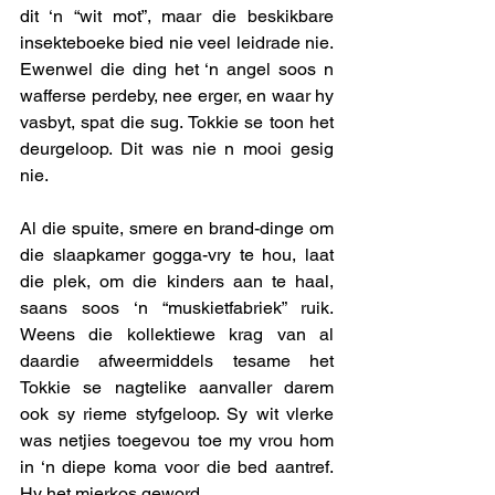
dit ‘n “wit mot”, maar die beskikbare 
insekteboeke bied nie veel leidrade nie. 
Ewenwel die ding het ‘n angel soos n 
wafferse perdeby, nee erger, en waar hy 
vasbyt, spat die sug. Tokkie se toon het 
deurgeloop. Dit was nie n mooi gesig 
nie. 
Al die spuite, smere en brand-dinge om 
die slaapkamer gogga-vry te hou, laat 
die plek, om die kinders aan te haal, 
saans soos ‘n “muskietfabriek” ruik. 
Weens die kollektiewe krag van al 
daardie afweermiddels tesame het 
Tokkie se nagtelike aanvaller darem 
ook sy rieme styfgeloop. Sy wit vlerke 
was netjies toegevou toe my vrou hom 
in ‘n diepe koma voor die bed aantref. 
Hy het mierkos geword. 