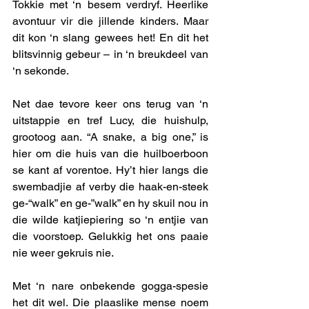
Tokkie met ‘n besem verdryf. Heerlike 
avontuur vir die jillende kinders. Maar 
dit kon ‘n slang gewees het! En dit het 
blitsvinnig gebeur – in ‘n breukdeel van 
‘n sekonde. 
Net dae tevore keer ons terug van ‘n 
uitstappie en tref Lucy, die huishulp, 
grootoog aan. “A snake, a big one,” is 
hier om die huis van die huilboerboon 
se kant af vorentoe. Hy’t hier langs die 
swembadjie af verby die haak-en-steek 
ge-“walk” en ge-”walk” en hy skuil nou in 
die wilde katjiepiering so ‘n entjie van 
die voorstoep. Gelukkig het ons paaie 
nie weer gekruis nie. 
Met ‘n nare onbekende gogga-spesie 
het dit wel. Die plaaslike mense noem 