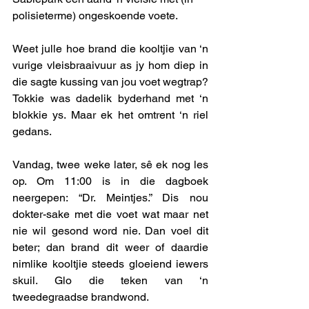
polisieterme) ongeskoende voete. 
Weet julle hoe brand die kooltjie van ‘n 
vurige vleisbraaivuur as jy hom diep in 
die sagte kussing van jou voet wegtrap? 
Tokkie was dadelik byderhand met ‘n 
blokkie ys. Maar ek het omtrent ‘n riel 
gedans.
Vandag, twee weke later, sê ek nog les 
op. Om 11:00 is in die dagboek 
neergepen: “Dr. Meintjes.” Dis nou 
dokter-sake met die voet wat maar net 
nie wil gesond word nie. Dan voel dit 
beter; dan brand dit weer of daardie 
nimlike kooltjie steeds gloeiend iewers 
skuil. Glo die teken van ‘n 
tweedegraadse brandwond. 