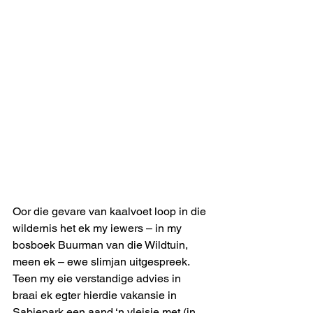
Oor die gevare van kaalvoet loop in die 
wildernis het ek my iewers – in my 
bosboek Buurman van die Wildtuin, 
meen ek – ewe slimjan uitgespreek. 
Teen my eie verstandige advies in 
braai ek egter hierdie vakansie in 
Sabiepark een aand ‘n vleisie met (in 