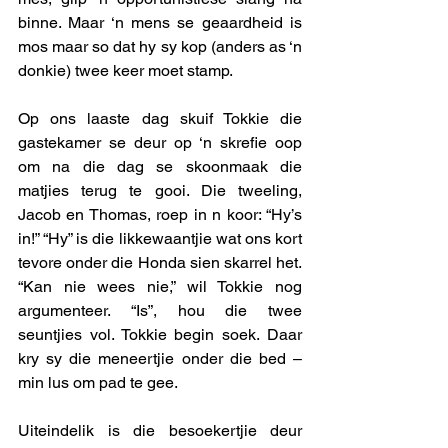
binne. Maar ‘n mens se geaardheid is 
mos maar so dat hy sy kop (anders as ‘n 
donkie) twee keer moet stamp. 
Op ons laaste dag skuif Tokkie die 
gastekamer se deur op ‘n skrefie oop 
om na die dag se skoonmaak die 
matjies terug te gooi. Die tweeling, 
Jacob en Thomas, roep in n koor: “Hy’s 
in!” “Hy” is die likkewaantjie wat ons kort 
tevore onder die Honda sien skarrel het. 
“Kan nie wees nie,” wil Tokkie nog 
argumenteer. “Is”, hou die twee 
seuntjies vol. Tokkie begin soek. Daar 
kry sy die meneertjie onder die bed – 
min lus om pad te gee.
Uiteindelik is die besoekertjie deur 