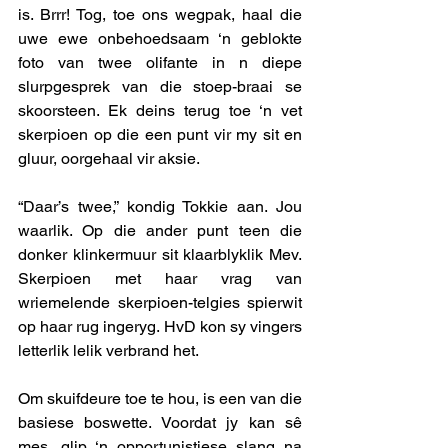
is. Brrr! Tog, toe ons wegpak, haal die 
uwe ewe onbehoedsaam ‘n geblokte 
foto van twee olifante in n diepe 
slurpgesprek van die stoep-braai se 
skoorsteen. Ek deins terug toe ‘n vet 
skerpioen op die een punt vir my sit en 
gluur, oorgehaal vir aksie. 
“Daar’s twee,” kondig Tokkie aan. Jou 
waarlik. Op die ander punt teen die 
donker klinkermuur sit klaarblyklik Mev. 
Skerpioen met haar vrag van 
wriemelende skerpioen-telgies spierwit 
op haar rug ingeryg. HvD kon sy vingers 
letterlik lelik verbrand het. 
Om skuifdeure toe te hou, is een van die 
basiese boswette. Voordat jy kan sê 
mes, glip ‘n opportunistiese slang na 