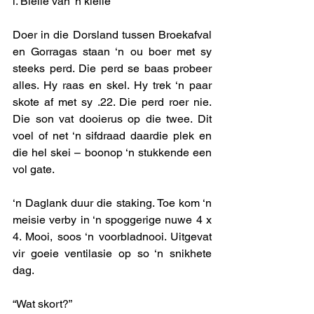
i. Bielie van ‘n kielie 
Doer in die Dorsland tussen Broekafval 
en Gorragas staan ‘n ou boer met sy 
steeks perd. Die perd se baas probeer 
alles. Hy raas en skel. Hy trek ‘n paar 
skote af met sy .22. Die perd roer nie. 
Die son vat dooierus op die twee. Dit 
voel of net ‘n sifdraad daardie plek en 
die hel skei – boonop ‘n stukkende een 
vol gate. 
‘n Daglank duur die staking. Toe kom ‘n 
meisie verby in ‘n spoggerige nuwe 4 x 
4. Mooi, soos ‘n voorbladnooi. Uitgevat 
vir goeie ventilasie op so ‘n snikhete 
dag. 
“Wat skort?”