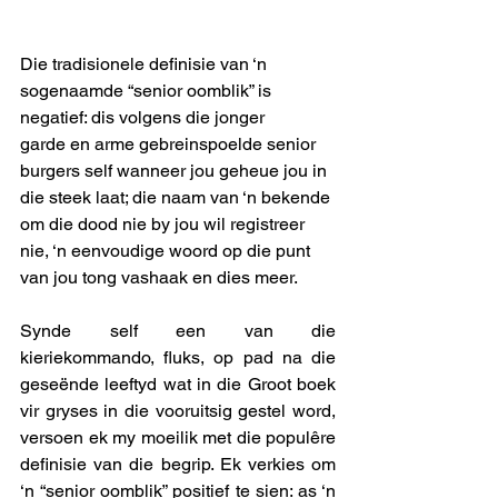
Die tradisionele definisie van ‘n 
sogenaamde “senior oomblik” is 
negatief: dis volgens die jonger 
garde en arme gebreinspoelde senior 
burgers self wanneer jou geheue jou in 
die steek laat; die naam van ‘n bekende 
om die dood nie by jou wil registreer 
nie, ‘n eenvoudige woord op die punt 
van jou tong vashaak en dies meer. 
Synde self een van die 
kieriekommando, fluks, op pad na die 
geseënde leeftyd wat in die Groot boek 
vir gryses in die vooruitsig gestel word, 
versoen ek my moeilik met die populêre 
definisie van die begrip. Ek verkies om 
‘n “senior oomblik” positief te sien: as ‘n 