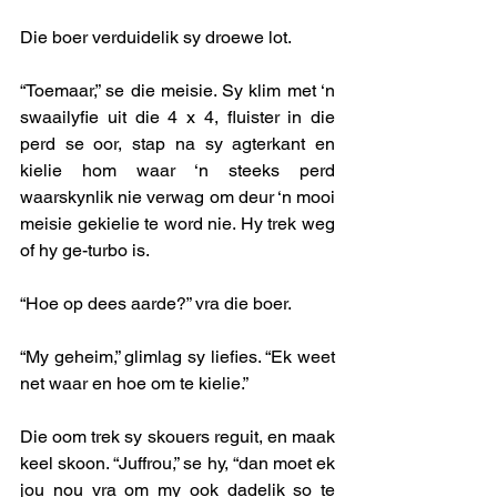
Die boer verduidelik sy droewe lot.
“Toemaar,” se die meisie. Sy klim met ‘n 
swaailyfie uit die 4 x 4, fluister in die 
perd se oor, stap na sy agterkant en 
kielie hom waar ‘n steeks perd 
waarskynlik nie verwag om deur ‘n mooi 
meisie gekielie te word nie. Hy trek weg 
of hy ge-turbo is.
“Hoe op dees aarde?” vra die boer. 
“My geheim,” glimlag sy liefies. “Ek weet 
net waar en hoe om te kielie.”
Die oom trek sy skouers reguit, en maak 
keel skoon. “Juffrou,” se hy, “dan moet ek 
jou nou vra om my ook dadelik so te 