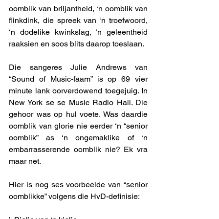
oomblik van briljantheid, ‘n oomblik van 
flinkdink, die spreek van ‘n troefwoord, 
‘n dodelike kwinkslag, ‘n geleentheid 
raaksien en soos blits daarop toeslaan. 
Die sangeres Julie Andrews van 
“Sound of Music-faam” is op 69 vier 
minute lank oorverdowend toegejuig. In 
New York se se Music Radio Hall. Die 
gehoor was op hul voete. Was daardie 
oomblik van glorie nie eerder ‘n “senior 
oomblik” as ‘n ongemaklike of ‘n 
embarrasserende oomblik nie? Ek vra 
maar net. 
Hier is nog ses voorbeelde van “senior 
oomblikke” volgens die HvD-definisie: