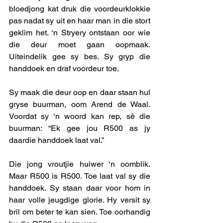
bloedjong kat druk die voordeurklokkie 
pas nadat sy uit en haar man in die stort 
geklim het. ‘n Stryery ontstaan oor wie 
die deur moet gaan oopmaak. 
Uiteindelik gee sy bes. Sy gryp die 
handdoek en draf voordeur toe. 
Sy maak die deur oop en daar staan hul 
gryse buurman, oom Arend de Waal. 
Voordat sy ‘n woord kan rep, sê die 
buurman: “Ek gee jou R500 as jy 
daardie handdoek laat val.” 
Die jong vroutjie huiwer ‘n oomblik. 
Maar R500 is R500. Toe laat val sy die 
handdoek. Sy staan daar voor hom in 
haar volle jeugdige glorie. Hy versit sy 
bril om beter te kan sien. Toe oorhandig 