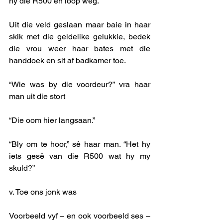
hy die R500 en loop weg. 
Uit die veld geslaan maar baie in haar 
skik met die geldelike gelukkie, bedek 
die vrou weer haar bates met die 
handdoek en sit af badkamer toe. 
“Wie was by die voordeur?” vra haar 
man uit die stort
“Die oom hier langsaan.”
“Bly om te hoor,” sê haar man. “Het hy 
iets gesê van die R500 wat hy my 
skuld?” 
v. Toe ons jonk was
Voorbeeld vyf – en ook voorbeeld ses – 