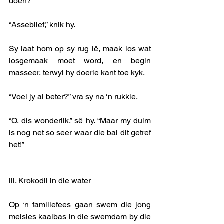
doen?”
“Asseblief,” knik hy.
Sy laat hom op sy rug lê, maak los wat 
losgemaak moet word, en begin 
masseer, terwyl hy doerie kant toe kyk. 
“Voel jy al beter?” vra sy na ‘n rukkie. 
“O, dis wonderlik,” sê hy. “Maar my duim 
is nog net so seer waar die bal dit getref 
het!”
iii. Krokodil in die water 
Op ‘n familiefees gaan swem die jong 
meisies kaalbas in die swemdam by die 