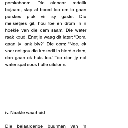
perskeboord. Die eienaar, redelik 
bejaard, stap af boord toe om te gaan 
perskes pluk vir sy gaste. Die 
meisietjies gil, hou toe en drom in n 
hoekie van die dam saam. Die water 
raak koud. Enetjie waag dit later: “Oom, 
gaan jy lank bly?” Die oom: “Nee, ek 
voer net gou die krokodil in hierdie dam, 
dan gaan ek huis toe.” Toe sien jy net 
water spat soos hulle uitstorm. 
iv. Naakte waarheid 
Die bejaarderige buurman van ‘n 