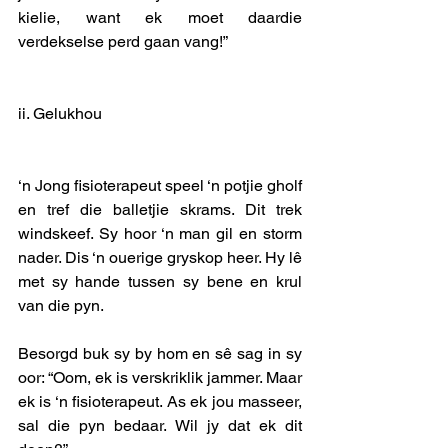
kielie, want ek moet daardie 
verdekselse perd gaan vang!” 
ii. Gelukhou 
‘n Jong fisioterapeut speel ‘n potjie gholf 
en tref die balletjie skrams. Dit trek 
windskeef. Sy hoor ‘n man gil en storm 
nader. Dis ‘n ouerige gryskop heer. Hy lê 
met sy hande tussen sy bene en krul 
van die pyn. 
Besorgd buk sy by hom en sê sag in sy 
oor: “Oom, ek is verskriklik jammer. Maar 
ek is ‘n fisioterapeut. As ek jou masseer, 
sal die pyn bedaar. Wil jy dat ek dit 