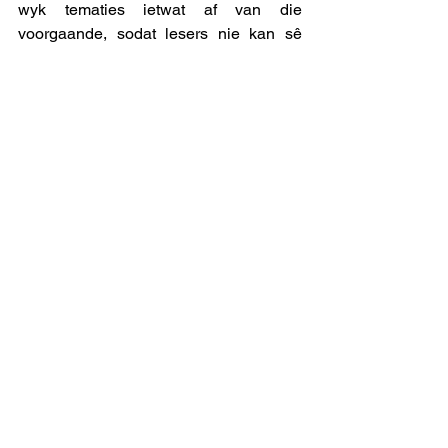
wyk tematies ietwat af van die 
voorgaande, sodat lesers nie kan sê 
hierdie ou man het ook net een ding op 
sy brein nie! 
Nommer vyf is van ‘n selfingenome 
eerstejaar-student wat uit die hoogte 
aan n sestig-plusser in ‘n kuierplek 
verduidelik waarom die die ouer 
generasie nie in staat is om sy 
generasie te verstaan nie. “Julle het in ‘n 
totaal ander wêreld grootgeword,” 
deklameer hy hard genoeg sodat almal 
kan hoor. “Eintlik ‘n baie primitiewe een. 
Die jong mense van vandag het 
grootgeword met televisie, 
spuitvliegtuie, ruimtereise, ‘n 
maanlanding, kernenergie, rekenaars, 
selfone, en …..” Toe bly hy ‘n oomblikkie 