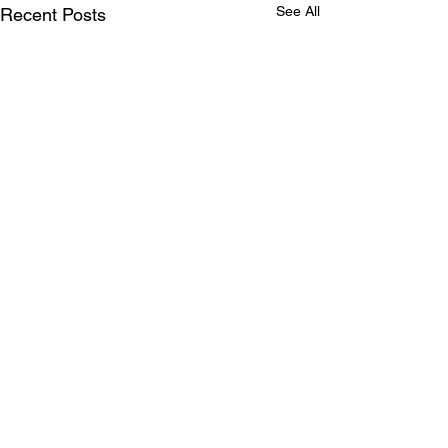
See All
Recent Posts
Why? / Hoekom?
A brief explanation on why I
run without shoes. (Afrikaans
Comments
hieronder) Nou die Afrikaans: