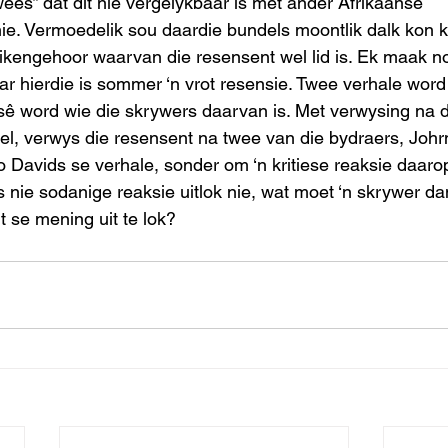
wees” dat dit nie vergelykbaar is met ander Afrikaanse 
ie. Vermoedelik sou daardie bundels moontlik dalk kon k
kengehoor waarvan die resensent wel lid is. Ek maak no
 hierdie is sommer ‘n vrot resensie. Twee verhale word 
esê word wie die skrywers daarvan is. Met verwysing na di
l, verwys die resensent na twee van die bydraers, Johr
 Davids se verhale, sonder om ‘n kritiese reaksie daarop
nie sodanige reaksie uitlok nie, wat moet ‘n skrywer d
 se mening uit te lok?