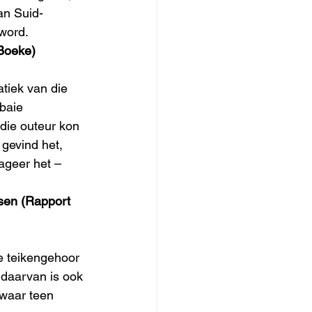
an Suid-
 word.
 Boeke)
tiek van die 
baie 
die outeur kon 
gevind het, 
ageer het – 
usen (Rapport 
se teikengehoor 
 daarvan is ook 
swaar teen 