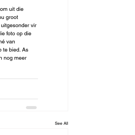
om uit die 
u groot 
uitgesonder vir 
e foto op die 
né van 
 te bied. As 
an nog meer 
See All