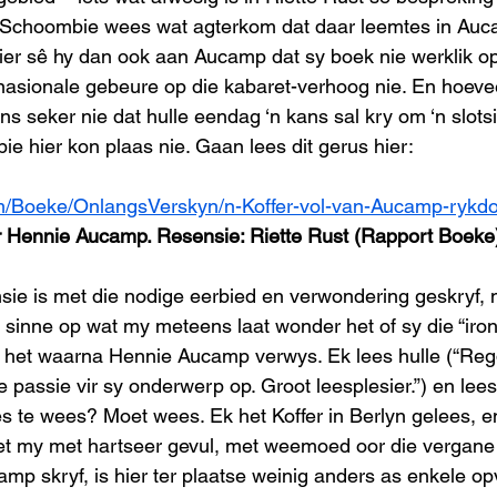
 Schoombie wees wat agterkom dat daar leemtes in Auca
er sê hy dan ook aan Aucamp dat sy boek nie werklik op
rnasionale gebeure op die kabaret-verhoog nie. En hoeve
 seker nie dat hulle eendag ‘n kans sal kry om ‘n slotsi
e hier kon plaas nie. Gaan lees dit gerus hier:
om/Boeke/OnlangsVerskyn/n-Koffer-vol-van-Aucamp-ryk
ur Hennie Aucamp. Resensie: Riette Rust (Rapport Boeke
nsie is met die nodige eerbied en verwondering geskryf, 
 sinne op wat my meteens laat wonder het of sy die “iron
 het waarna Hennie Aucamp verwys. Ek lees hulle (“Regd
passie vir sy onderwerp op. Groot leesplesier.”) en lees 
es te wees? Moet wees. Ek het Koffer in Berlyn gelees, en
 het my met hartseer gevul, met weemoed oor die vergane 
mp skryf, is hier ter plaatse weinig anders as enkele op