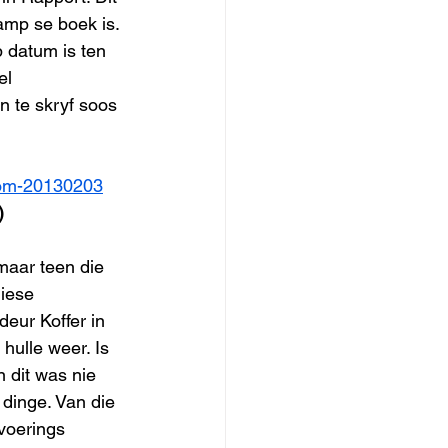
mp se boek is. 
 datum is ten 
el 
n te skryf soos 
dom-20130203
)
maar teen die 
iese 
eur Koffer in 
hulle weer. Is 
 dit was nie 
dinge. Van die 
voerings 