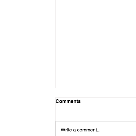
Probleme probleme
Comments
Die hoop het toe nie beskaam
nie. Rapport het afgelope Sondag
vorendag gekom met ’n
Write a comment...
noemenswaardige resensie –