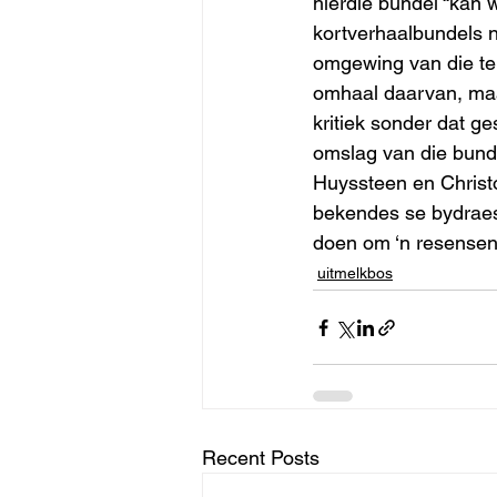
hierdie bundel “kan 
kortverhaalbundels n
omgewing van die tei
omhaal daarvan, maar
kritiek sonder dat g
omslag van die bunde
Huyssteen en Christo
bekendes se bydraes 
doen om ‘n resensent
uitmelkbos
Recent Posts