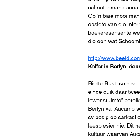
sal net iemand soos
Op ‘n baie mooi mani
opsigte van die inte
boekeresensente wens
die een wat Schoombi
http://www.beeld.c
Koffer in Berlyn, de
Riette Rust  se rese
einde duik daar twee
lewensruimte” bereik
Berlyn val Aucamp se 
sy besig op sarkasti
leesplesier nie. Dit
kultuur waarvan Auca