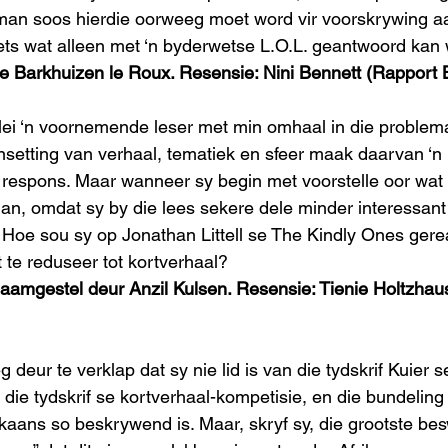
an soos hierdie oorweeg moet word vir voorskrywing a
iets wat alleen met ‘n byderwetse L.O.L. geantwoord kan
ne Barkhuizen le Roux. Resensie: Nini Bennett (Rapport
lei ‘n voornemende leser met min omhaal in die problema
nsetting van verhaal, tematiek en sfeer maak daarvan ‘n 
 respons. Maar wanneer sy begin met voorstelle oor wat 
man, omdat sy by die lees sekere dele minder interessant 
Hoe sou sy op Jonathan Littell se The Kindly Ones gere
 te reduseer tot kortverhaal?
, saamgestel deur Anzil Kulsen. Resensie: Tienie Holtzha
 deur te verklap dat sy nie lid is van die tydskrif Kuier 
 die tydskrif se kortverhaal-kompetisie, en die bundeling
ikaans so beskrywend is. Maar, skryf sy, die grootste be