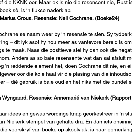
of die KKNK oor. Maar ek is nie die resensent nie, Rust i
boek sê, is ‘n flukse naderklap.
 Marius Crous. Resensie: Neil Cochrane. (Boeke24)
ochrane se naam weer by ‘n resensie te sien. Sy tydperk
ing – dit lyk asof hy nou meer as vantevore bereid is om
s te maak. Naas die positiewe stel hy dan ook die nega
hom. Anders as so baie resensente wat dan sal afsluit m
og ‘n reddende element het, doen Cochrane dit nie, en ei
tgewer oor die kole haal vir die plasing van die inhoudso
r – dié gebruik is baie oud en het niks met die bundel s
ina Wyngaard. Resensie: Annemarié van Niekerk (Rappor
ar idees en gewaarwordinge knap georkestreer in ‘n stu
n Niekerk-stempel van gehalte dra. En dan iets onsinnig
die voorskryf van boeke op skoolvlak, is haar opmerking 