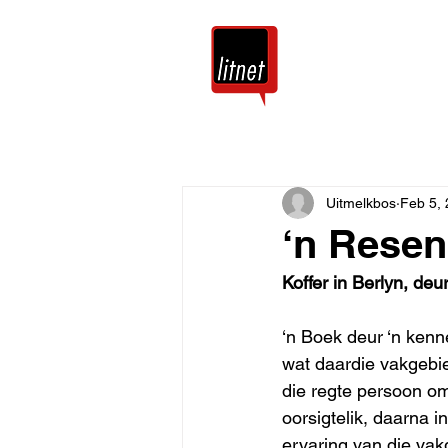
Tuis
Blog
Uitmelkbos
Feb 5,
‘n Resen
Koffer in Berlyn, d
‘n Boek deur ‘n kenn
wat daardie vakgebie
die regte persoon om
oorsigtelik, daarna i
ervaring van die vakg