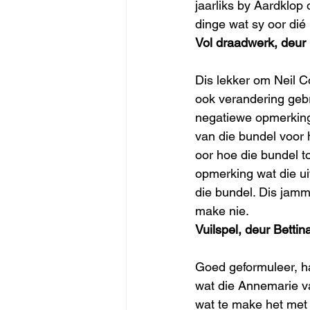
jaarliks by Aardklop 
dinge wat sy oor dié 
Vol draadwerk, deur
Dis lekker om Neil C
ook verandering gebr
negatiewe opmerking
van die bundel voor 
oor hoe die bundel t
opmerking wat die ui
die bundel. Dis jamme
make nie.
Vuilspel, deur Bett
Goed geformuleer, ha
wat die Annemarie va
wat te make het met 