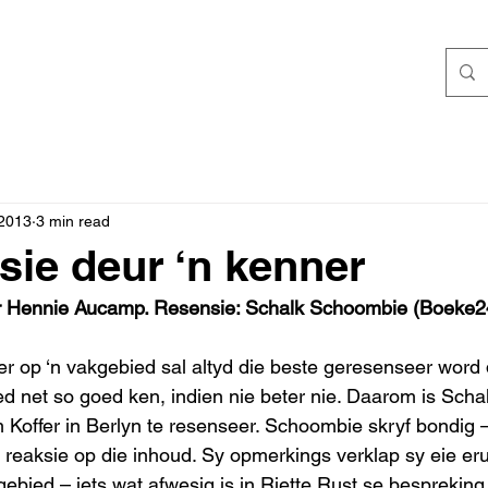
 2013
3 min read
sie deur ‘n kenner
eur Hennie Aucamp. Resensie: Schalk Schoombie (Boeke2
er op ‘n vakgebied sal altyd die beste geresenseer word
d net so goed ken, indien nie beter nie. Daarom is Sch
 Koffer in Berlyn te resenseer. Schoombie skryf bondig 
n reaksie op die inhoud. Sy opmerkings verklap sy eie eru
ebied – iets wat afwesig is in Riette Rust se bespreking 