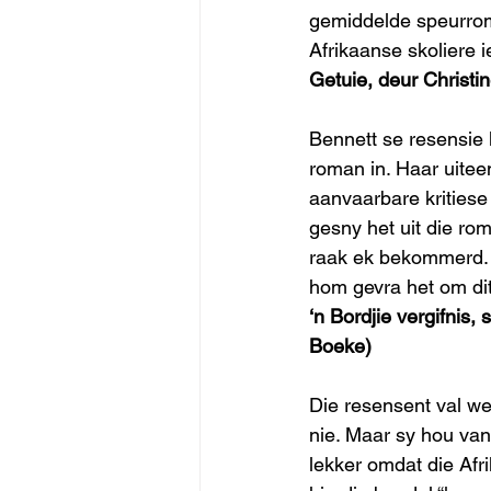
gemiddelde speurrom
Afrikaanse skoliere 
Getuie, deur Christi
Bennett se resensie 
roman in. Haar uitee
aanvaarbare kritiese
gesny het uit die ro
raak ek bekommerd. 
hom gevra het om dit
‘n Bordjie vergifnis
Boeke)
Die resensent val weg
nie. Maar sy hou van
lekker omdat die Afr