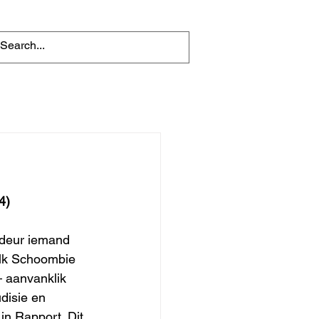
4)
 deur iemand 
alk Schoombie 
– aanvanklik 
disie en 
in Rapport. Dit 