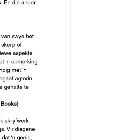
s. En die ander 
 van swye het 
 skerp of 
tiewe aspekte 
et ‘n opmerking 
ndig met ‘n 
pgaaf agterin 
e gehalte te 
t Boeke)
k skryfwerk 
s. Vir diegene 
dat ‘n goeie, 