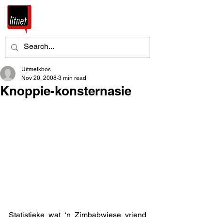
Uitmelkbos
Nov 20, 2008
3 min read
Knoppie-konsternasie
Statistieke wat ‘n Zimbabwiese vriend 