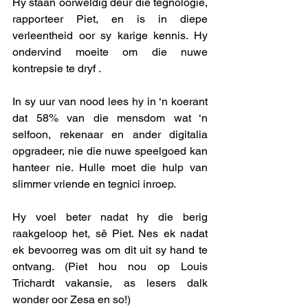
Hy staan oorweldig deur die tegnologie, 
rapporteer Piet, en is in diepe 
verleentheid oor sy karige kennis. Hy 
ondervind moeite om die nuwe 
kontrepsie te dryf . 
In sy uur van nood lees hy in ‘n koerant 
dat 58% van die mensdom wat ‘n 
selfoon, rekenaar en ander digitalia 
opgradeer, nie die nuwe speelgoed kan 
hanteer nie. Hulle moet die hulp van 
slimmer vriende en tegnici inroep.
Hy voel beter nadat hy die berig 
raakgeloop het, sê Piet. Nes ek nadat 
ek bevoorreg was om dit uit sy hand te 
ontvang. (Piet hou nou op Louis 
Trichardt vakansie, as lesers dalk 
wonder oor Zesa en so!) 