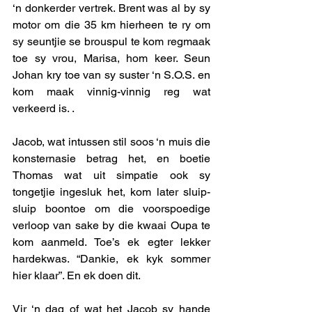
‘n donkerder vertrek. Brent was al by sy 
motor om die 35 km hierheen te ry om 
sy seuntjie se brouspul te kom regmaak 
toe sy vrou, Marisa, hom keer. Seun 
Johan kry toe van sy suster ‘n S.O.S. en 
kom maak vinnig-vinnig reg wat 
verkeerd is. . 
Jacob, wat intussen stil soos ‘n muis die 
konsternasie betrag het, en boetie 
Thomas wat uit simpatie ook sy 
tongetjie ingesluk het, kom later sluip-
sluip boontoe om die voorspoedige 
verloop van sake by die kwaai Oupa te 
kom aanmeld. Toe’s ek egter lekker 
hardekwas. “Dankie, ek kyk sommer 
hier klaar”. En ek doen dit. 
Vir ‘n dag of wat het Jacob sy hande 