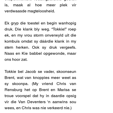
is, maak al hoe meer plek vir 
verdwaasde magteloosheid. 
Ek gryp die toestel en begin wanhopig 
druk. Die klank bly weg. “Tokkie!” roep 
ek, en my vrou storm onverwyld uit die 
kombuis omdat sy dáárdie klank in my 
stem herken. Ook sy druk vergeefs. 
Naas en Kie babbel opgewonde, maar 
ons hoor zat. 
Tokkie bel Jacob se vader, skoonseun 
Brent, wat van knoppies meer weet as 
sy skoonpa. (My vriend Chris van 
Rensburg het op Brent en Marisa se 
troue voorspel dat hy in daardie opsig 
vir die Van Deventers ‘n aanwins sou 
wees, en Chris was nie verkeerd nie.) 