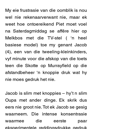
My eie frustrasie van die oomblik is nou 
wel nie rekenaarverwant nie, maar ek 
weet hoe ontoereikend Piet moet voel 
na Saterdagmiddag se affêre hier op 
Melkbos met die TV-stel ( ‘n heel 
basiese model) toe my genant Jacob 
(4), een van die tweeling-kleinkinders, 
vyf minute voor die afskop van die toets 
teen die Skotte op Murrayfield op die 
afstandbeheer ‘n knoppie druk wat hy 
nie moes gedruk het nie. 
Jacob is slim met knoppies – hy’t n slim 
Oupa met ander dinge. Ek skrik dus 
eers nie groot nie. Tot ek Jacob se gesig 
waarneem. Die intense konsentrasie 
waarmee die eerste paar 
eksperimentele reddingsdrukke gedruk 