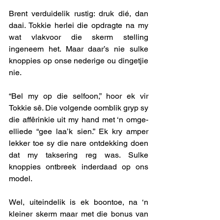
Brent verduidelik rustig: druk dié, dan 
daai. Tokkie herlei die opdragte na my 
wat vlakvoor die skerm stelling 
ingeneem het. Maar daar’s nie sulke 
knoppies op onse nederige ou dingetjie 
nie. 
“Bel my op die selfoon,” hoor ek vir 
Tokkie sê. Die volgende oomblik gryp sy 
die affêrinkie uit my hand met ‘n omge-
elliede “gee laa’k sien.” Ek kry amper 
lekker toe sy die nare ontdekking doen 
dat my taksering reg was. Sulke 
knoppies ontbreek inderdaad op ons 
model. 
Wel, uiteindelik is ek boontoe, na ‘n 
kleiner skerm maar met die bonus van 