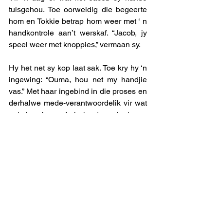
tuisgehou. Toe oorweldig die begeerte 
hom en Tokkie betrap hom weer met ‘ n 
handkontrole aan’t werskaf. “Jacob, jy 
speel weer met knoppies,” vermaan sy. 
Hy het net sy kop laat sak. Toe kry hy ‘n 
ingewing: “Ouma, hou net my handjie 
vas.” Met haar ingebind in die proses en 
derhalwe mede-verantwoordelik vir wat 
ookal gebeur druk hy toe vinnig sy 
drukke met die ander hand – maar 
hierdie keer gelukkig sonder enige 
krisis. 
Die storie eindig gelukkig. Wel amper. 
Die skerm is nog so donker dat dit elke 
aand lyk of Sewende Laan in die 
skemer afspeel. Maar Sondag kom 