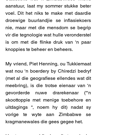
aanstuur, laat my sommer stukke beter 
voel. Dit het niks te make met daardie 
droewige buurlandjie se inflasiekoers 
nie, maar met die mensdom se begrip 
vir die tegnologie wat hulle veronderstel 
is om met die flinke druk van ‘n paar 
knoppies te beheer en beheers. 
My vriend, Piet Henning, ou Tukkiemaat 
wat nou ‘n boerdery by Chiredzi bedryf 
(met al die geografiese ellendes wat dit 
meebring), is die trotse eienaar van ‘n 
gevorderde nuwe drarekenaar (“‘n 
skoottoppie met menige toebehore en 
uitdagings “, noem hy dit) nadat sy 
vorige te wyte aan Zimbabwe se 
kragmanewales die gees gegee het. 